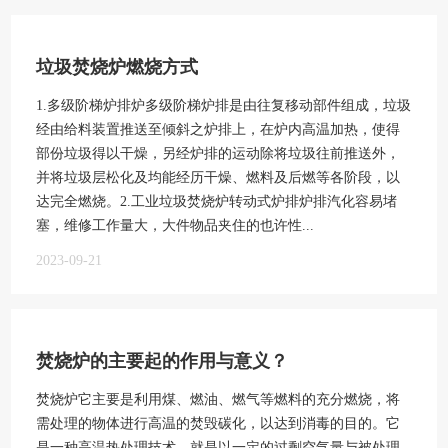
垃圾焚烧炉燃烧方式
1.多级阶梯炉排炉多级阶梯炉排是由往复移动部件组成，垃圾
经由给料装置推送至倾斜之炉排上，在炉内高温加热，使得
部份垃圾得以干燥，另经炉排的运动除将垃圾往前推送外，
并将垃圾层松化及均能经历干燥、燃料及后燃等各阶段，以
达完全燃烧。2.工业垃圾焚烧炉转动式炉排炉排汽化容易堵
塞，维修工作量大，大件物品夹住的也许性...
2023-09-21
焚烧炉的主要起的作用与意义？
焚烧炉它主要是利用煤、燃油、燃气等燃料的充分燃烧，将
需处理的物体进行高温的焚毁碳化，以达到消毒的目的。它
是一种高温热处理技术，就是以一定的过剩空气量与被处理