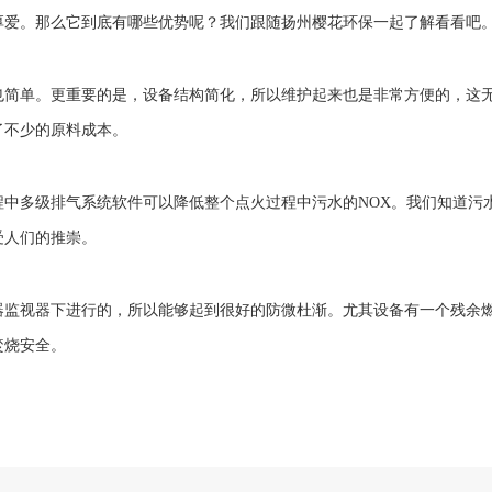
厚爱。那么它到底有哪些优势呢？我们跟随
扬州樱花环保
一起了解看看吧
也简单。更重要的是，设备结构简化，所以维护起来也是非常方便的，这
了不少的原料成本。
中多级排气系统软件可以降低整个点火过程中污水的NOX。我们知道污
受人们的推崇。
器监视器下进行的，所以能够起到很好的防微杜渐。尤其设备有一个残余
焚烧安全。